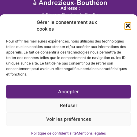
à Andrezieux-Bouthéon
Adresse :
5 Bis rue Charles de Gaulle
42160 Andrézieux Bouthéon
Gérer le consentement aux
cookies
Téléphone :
04 77 56 99 82
Pour offrir les meilleures expériences, nous utilisons des technologies
telles que les cookies pour stocker et/ou accéder aux informations des
appareils. Le fait de consentir à ces technologies nous permettra de
traiter des données telles que le comportement de navigation ou les ID
uniques sur ce site. Le fait de ne pas consentir ou de retirer son
consentement peut avoir un effet négatif sur certaines caractéristiques
et fonctions.
Accepter
Refuser
Voir les préférences
Mentions légales
Politique de confidentialité
Accessibilité
Création site internet
Politique de confidentialité
Mentions légales