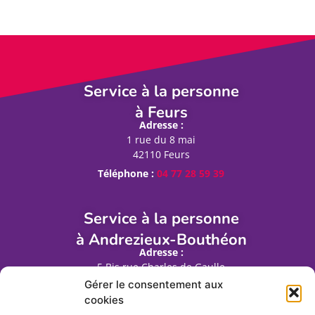
Service à la personne
à Feurs
Adresse :
1 rue du 8 mai
42110 Feurs
Téléphone :
04 77 28 59 39
Service à la personne
à Andrezieux-Bouthéon
Adresse :
5 Bis rue Charles de Gaulle
42160 Andrézieux Bouthéon
Gérer le consentement aux
cookies
Téléphone :
04 77 56 99 82